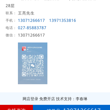
28层
王亮先生
联系：
13071266617
13971353816
手机：
027-85883787
电话：
13071266617
微信：
网店登录
免费开店
技术支持：李春琳
第
6年