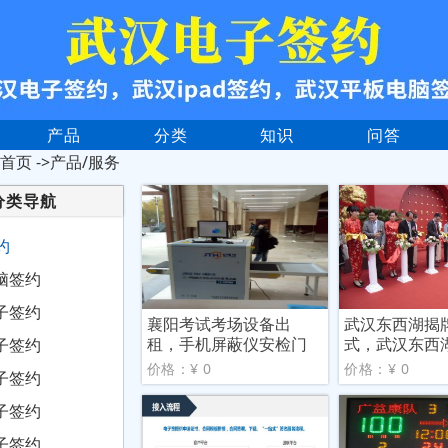
产品
分类
知识
问答
首页
->产品/服务
分类导航
约
脑签约
子签约
襄阳考试考场设备出
武汉东西湖揭
租，手机屏蔽仪安检门
式，武汉东西
子签约
安检机
约仪
价格：¥ 0
价格：¥ 0
子签约
子签约
子签约