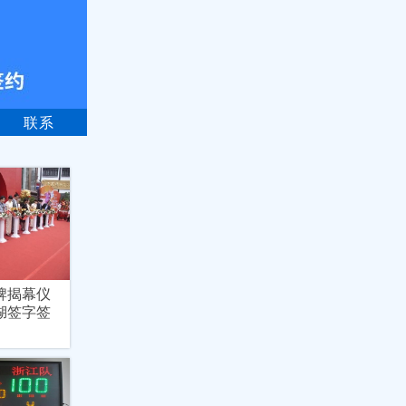
联系
牌揭幕仪
湖签字签