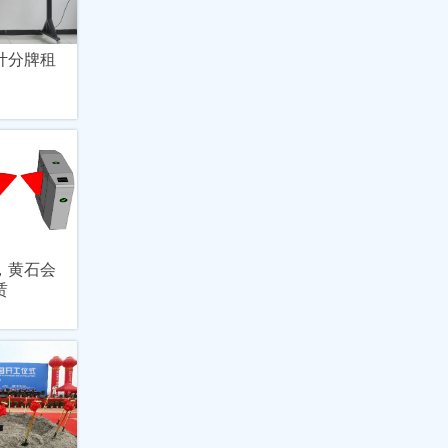
计分牌租
，黄石会
赁