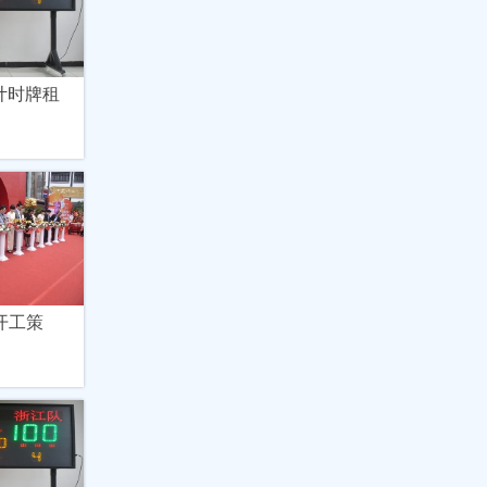
计时牌租
开工策