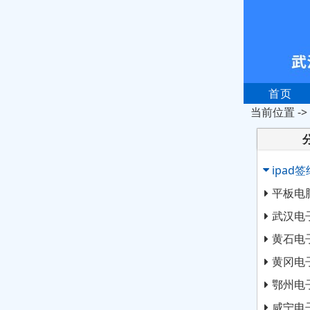
首页
当前位置 ->
ipad签
平板电
武汉电
黄石电
黄冈电
鄂州电
咸宁电