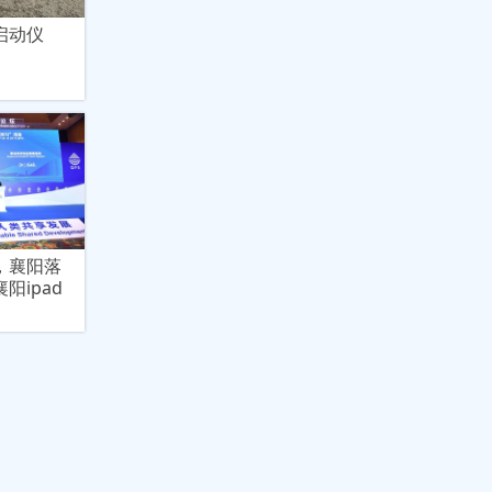
启动仪
，襄阳落
阳ipad