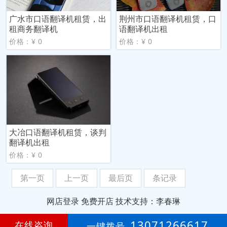
广水市口语翻译机租赁，出
荆州市口语翻译机租赁，口
租商务翻译机
语翻译机出租
价格：¥ 0
价格：¥ 0
大冶口语翻译机租赁，谈判
翻译机出租
价格：¥ 0
第一页
上一页
最后页
条记录
网店登录
免费开店
技术支持：李春琳
第
6年
13071266617
在线咨询
一键拨号