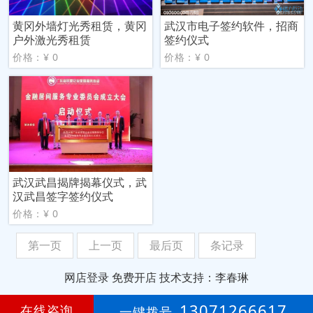
黄冈外墙灯光秀租赁，黄冈
武汉市电子签约软件，招商
户外激光秀租赁
签约仪式
价格：¥ 0
价格：¥ 0
武汉武昌揭牌揭幕仪式，武
汉武昌签字签约仪式
价格：¥ 0
第一页
上一页
最后页
条记录
网店登录
免费开店
技术支持：李春琳
第
6年
13071266617
在线咨询
一键拨号